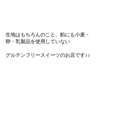
生地はもちろんのこと、餡にも小麦・
卵・乳製品を使用していない
グルテンフリースイーツのお店です♪♪
米粉Sweets Brown
〒700-0975 岡山県岡山市北区今7丁目
6-13
実績
コメント