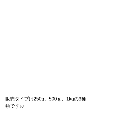
販売タイプは250g、500ｇ、1kgの3種
類です♪♪